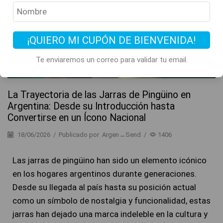
Historia y Curiosidades
¡QUIERO MI CUPÓN DE BIENVENIDA!
Te enviaremos un correo para validar tu email.
La Trayectoria de las Jarras de Pingüino en
Argentina: Desde su Introducción hasta
Convertirse en un Ícono Nacional
18/06/2026
/
Publicado por
Argen→Send
/
1406
Las jarras de pingüino han sido un elemento icónico
en los hogares argentinos durante generaciones.
Desde su llegada al país hasta su posición actual
como un símbolo de nostalgia y funcionalidad, estas
jarras han dejado una marca indeleble en la cultura y