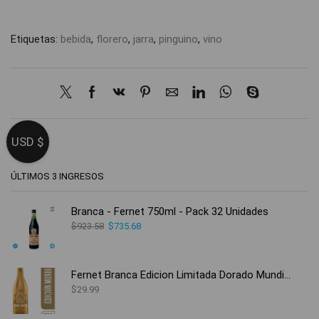
Etiquetas:
bebida
,
florero
,
jarra
,
pinguino
,
vino
USD $
ÚLTIMOS 3 INGRESOS
Branca - Fernet 750ml - Pack 32 Unidades
$
923.58
$
735.68
Fernet Branca Edicion Limitada Dorado Mundial
$
29.99