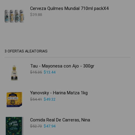
Cerveza Quilmes Mundial 710ml packX4
$
39.88
3 OFERTAS ALEATORIAS
Tau - Mayonesa con Ajo - 300gr
$
15.35
$
13.44
Yanovsky - Harina Matza 1kg
$
54.41
$
49.32
Comida Real De Carreras, Nina
$
52.73
$
47.94