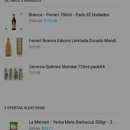
ÚLTIMOS 3 INGRESOS
Branca - Fernet 750ml - Pack 32 Unidades
$
923.58
$
735.68
Fernet Branca Edicion Limitada Dorado Mundial
$
29.99
Cerveza Quilmes Mundial 710ml packX4
$
39.88
3 OFERTAS ALEATORIAS
La Merced - Yerba Mate Barbacuá 500gr - 3 Unidades
$
39.59
$
30.71