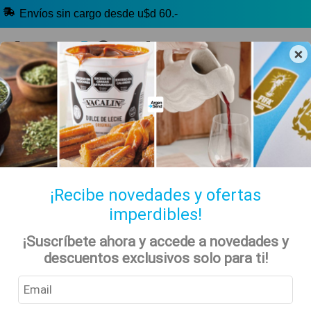
Envíos sin cargo desde u$d 60.-
×
🔥 Yerba Mate
🧉 Clásicos argentinos
🏷️ Todas las categorías
Hablanos por Whatsapp
¡Recibe novedades y ofertas
imperdibles!
¡Suscríbete ahora y accede a novedades y
Inicio
Archivo Por Categoría "Noticias"
Categoría:Noticias
descuentos exclusivos solo para ti!
Noticias