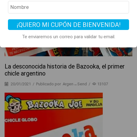
Historia y Curiosidades
¡QUIERO MI CUPÓN DE BIENVENIDA!
Te enviaremos un correo para validar tu email.
La desconocida historia de Bazooka, el primer
chicle argentino
20/01/2021
/
Publicado por
Argen→Send
/
13107