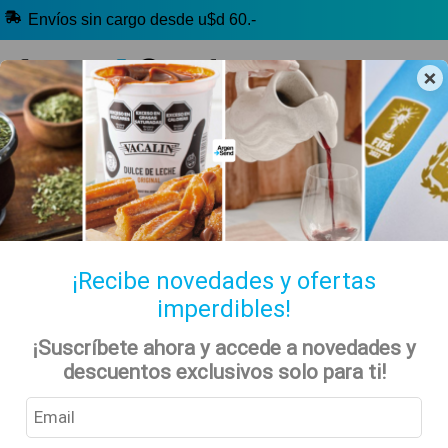
Envíos sin cargo desde u$d 60.-
×
🔥 Alfajores y Golosinas
🧉 Clásicos argentinos
🏷️ Todas las categorías
Hablanos por Whatsapp
¡Recibe novedades y ofertas
imperdibles!
¡Suscríbete ahora y accede a novedades y
Inicio
Historia Y Curiosidades
descuentos exclusivos solo para ti!
La Desconocida Historia De Bazooka, El Primer Chicle Argentino