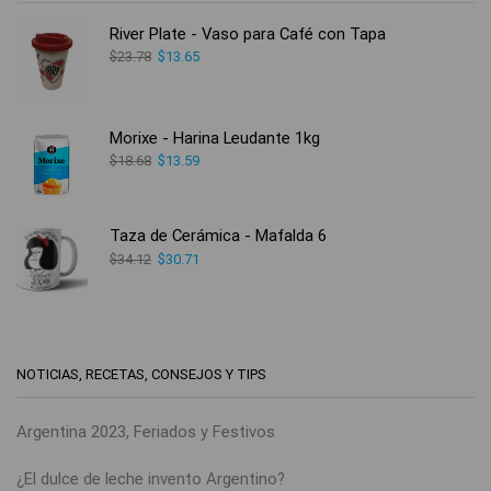
River Plate - Vaso para Café con Tapa
$
23.78
$
13.65
Morixe - Harina Leudante 1kg
$
18.68
$
13.59
Taza de Cerámica - Mafalda 6
$
34.12
$
30.71
NOTICIAS, RECETAS, CONSEJOS Y TIPS
Argentina 2023, Feriados y Festivos
¿El dulce de leche invento Argentino?