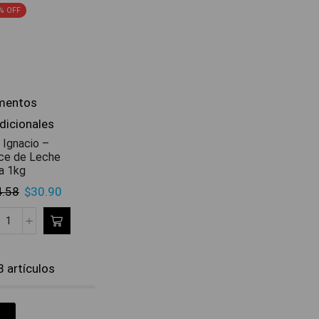
% OFF
mentos
dicionales
 Ignacio –
ce de Leche
a 1kg
4.58
$
30.90
 artículos