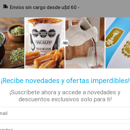
Envíos sin cargo desde u$d 60.-
🔥 Alfajores y Golosinas
¡Recibe novedades y ofertas imperdibles!
¡Suscríbete ahora y accede a novedades y
✡ Koshers
📚 Libros
🏷️ Todas las categorías
descuentos exclusivos solo para ti!