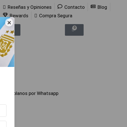
Reseñas y Opiniones
Contacto
Blog
Rewards
Compra Segura
×
0
0
Hablanos por Whatsapp