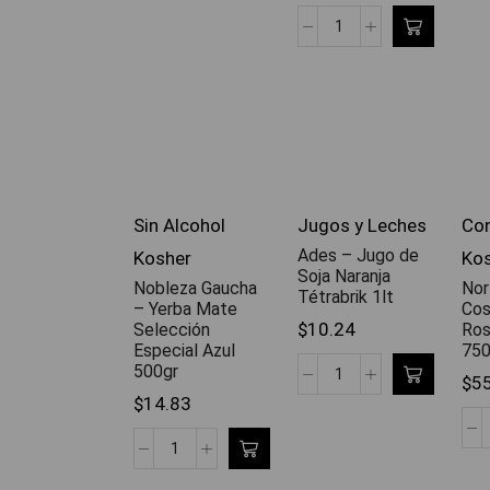
Sin Alcohol
Jugos y Leches
Con
Ades – Jugo de
Kosher
Kos
Soja Naranja
Nobleza Gaucha
Nor
Tétrabrik 1lt
– Yerba Mate
Cos
$
10.24
Selección
Ros
Especial Azul
75
500gr
$
5
$
14.83