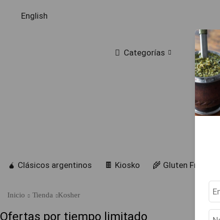
English
Categorías
🧉 Clásicos argentinos
🍫 Kiosko
🌾 Gluten Free
Inicio
Tienda
Kosher
Ofertas por tiempo limitado