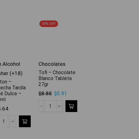
33% OFF
 Alcohol
Chocolates
Tofi – Chocolate
her (+18)
Blanco Tableta
ton –
27gr
echa Tardía
$
8.88
$
5.91
é Dulce –
0ml
5.64