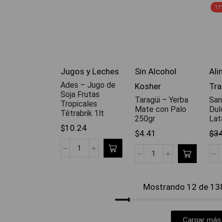
11
Jugos y Leches
Sin Alcohol
Ali
Ades – Jugo de
Kosher
Tra
Soja Frutas
Taragüi – Yerba
San
Tropicales
Mate con Palo
Dul
Tétrabrik 1lt
250gr
Lat
$
10.24
$
4.41
$
3
Mostrando 12 de 138
Cargar más