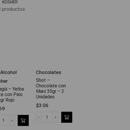
KOSHER
 productos
 Alcohol
Chocolates
Shot –
sher
Chocolate con
agüi – Yerba
Maní 35gr – 2
e con Palo
Unidades
gr Rojo
$
3.06
69