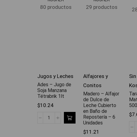
80 productos
29 productos
28
Jugos y Leches
Alfajores y
Sin
Ades – Jugo de
Conitos
Ko
Soja Manzana
Madero – Alfajor
Tar
Tétrabrik 1lt
de Dulce de
Mat
$
10.24
Leche Cubierto
500
en Baño de
$
7.
Repostería – 6
Unidades
$
11.21