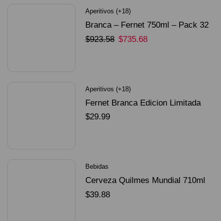
Aperitivos (+18)
Branca – Fernet 750ml – Pack 32
Unidades
$
923.58
$
735.68
SELECCIONAR OPCIONES
Aperitivos (+18)
Fernet Branca Edicion Limitada
Dorado Mundial
$
29.99
SELECCIONAR OPCIONES
Bebidas
Cerveza Quilmes Mundial 710ml
packX4
$
39.88
SELECCIONAR OPCIONES