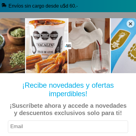
Envíos sin cargo desde u$d 60.-
×
🔥 Selección Argentina
🧉 Clásicos argentinos
🏷️ Todas las categorías
Hablanos por Whatsapp
¡Recibe novedades y ofertas
imperdibles!
Inicio
Bebidas
Con Alcohol (+18)
Aperitivos (+18)
¡Suscríbete ahora y accede a novedades
y descuentos exclusivos solo para ti!
Americano Gancia – Aperitivo 450ml