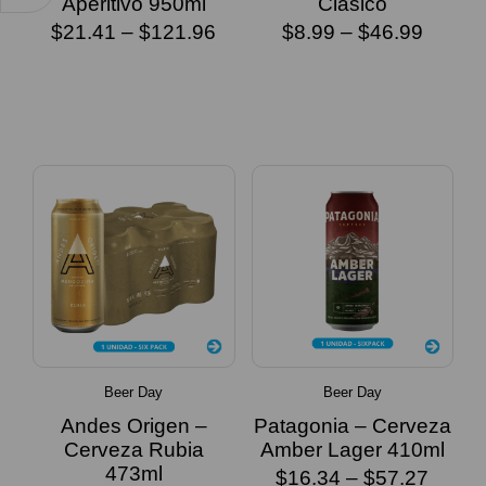
Aperitivo 950ml
Clásico
$
21.41
–
$
121.96
$
8.99
–
$
46.99
SELECCIONAR
SELECCIONAR
OPCIONES
OPCIONES
Beer Day
Beer Day
Andes Origen –
Patagonia – Cerveza
Cerveza Rubia
Amber Lager 410ml
473ml
$
16.34
–
$
57.27