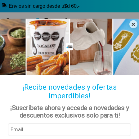
Envíos sin cargo desde u$d 60.-
×
🔥 Selección Argentina
🧉 Clásicos argentinos
🏷️ Todas las categorías
Hablanos por Whatsapp
¡Recibe novedades y ofertas
imperdibles!
1 unidad
Inicio
Tienda
¡Suscríbete ahora y accede a novedades y
descuentos exclusivos solo para ti!