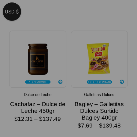
SELECCIONAR
SELECCIONAR
USD $
OPCIONES
OPCIONES
Dulce de Leche
Galletitas Dulces
Cachafaz – Dulce de
Bagley – Galletitas
Leche 450gr
Dulces Surtido
Bagley 400gr
$
12.31
–
$
137.49
$
7.69
–
$
139.48
SELECCIONAR