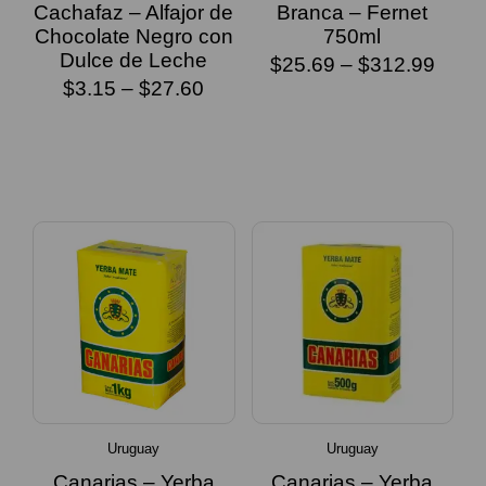
Cachafaz – Alfajor de
Branca – Fernet
Chocolate Negro con
750ml
Dulce de Leche
$
25.69
–
$
312.99
$
3.15
–
$
27.60
SELECCIONAR
SELECCIONAR
OPCIONES
OPCIONES
Uruguay
Uruguay
Canarias – Yerba
Canarias – Yerba