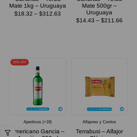
Mate 1kg – Uruguaya
Mate 500gr –
Uruguaya
$
18.32
–
$
312.63
$
14.43
–
$
211.66
SELECCIONAR
OPCIONES
SELECCIONAR
OPCIONES
25% OFF
Aperitivos (+18)
Alfajores y Conitos
Americano Gancia –
Terrabusi – Alfajor