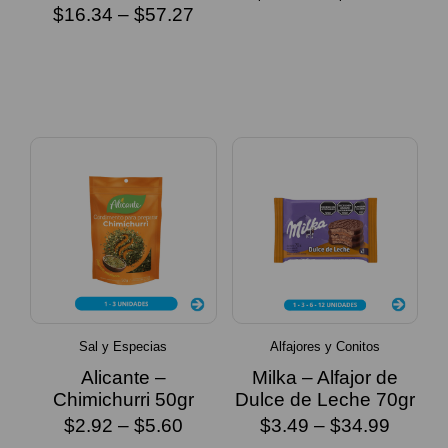
$
16.34
–
$
57.27
SELECCIONAR
SELECCIONAR
OPCIONES
OPCIONES
Sal y Especias
Alfajores y Conitos
Alicante –
Milka – Alfajor de
Chimichurri 50gr
Dulce de Leche 70gr
$
2.92
–
$
5.60
$
3.49
–
$
34.99