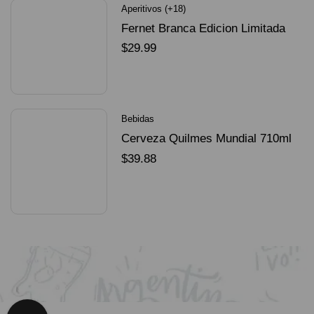
Aperitivos (+18)
Fernet Branca Edicion Limitada
Dorado Mundial
$
29.99
SELECCIONAR OPCIONES
Bebidas
Cerveza Quilmes Mundial 710ml
packX4
$
39.88
SELECCIONAR OPCIONES