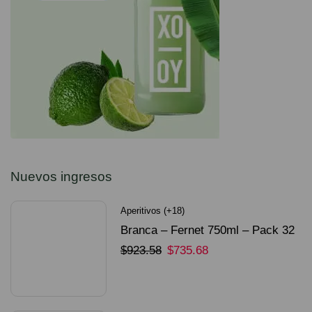
Nuevos ingresos
Aperitivos (+18)
Branca – Fernet 750ml – Pack 32
Unidades
$
923.58
$
735.68
SELECCIONAR OPCIONES