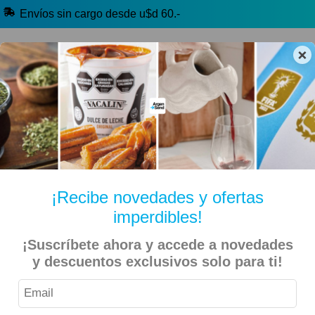
Envíos sin cargo desde u$d 60.-
×
🔥 Alfajores y Golosinas
🧉 Clásicos argentinos
🏷️ Todas las categorías
Hablanos por Whatsapp
¡Recibe novedades y ofertas
imperdibles!
Inicio
Especiales
Beer Day
¡Suscríbete ahora y accede a novedades
y descuentos exclusivos solo para ti!
Patagonia – Cerveza Amber Lager 410ml