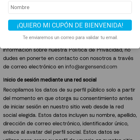
principales prioridades es la privacidad de nuestros
visitantes. Este documento de Política de Privacidad
contiene tipos de información que desde Argensend
¡QUIERO MI CUPÓN DE BIENVENIDA!
recopilamos y registramos y utilizamos.
Te enviaremos un correo para validar tu email.
Si tienes preguntas adicionales o necesita más
información sobre nuestra Política de Privacidad, no
dudes en ponerte en contacto con nosotros a través
de correo electrónico en
info@argensend.com
I
nicio de sesión mediante una red social
Recopilamos los datos de su perfil público solo a partir
del momento en que otorga su consentimiento antes
de iniciar sesión en nuestro sitio web desde la red
social elegida. Estos datos incluyen su nombre, apellido,
dirección de correo electrónico, identificador único,
enlace al avatar del perfil social. Estos datos se