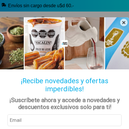
Envíos sin cargo desde u$d 60.-
×
🔥 Selección Argentina
🧉 Clásicos argentinos
🏷️ Todas las categorías
Hablanos por Whatsapp
¡Recibe novedades y ofertas
imperdibles!
¡Suscríbete ahora y accede a novedades y
Política de privacidad
Inicio
descuentos exclusivos solo para ti!
En Argensend (
www.argensend.com
), una de nuestras