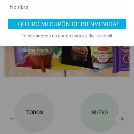
Todos los clásicos
de Argentina
están acá
¡QUIERO MI CUPÓN DE BIENVENIDA!
Te enviaremos un correo para validar tu email.
Comprar Ahora
TODOS
NUEVO