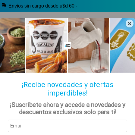
Envíos sin cargo desde u$d 60.-
×
🔥 Selección Argentina
🧉 Clásicos argentinos
🏷️ Todas las categorías
Hablanos por Whatsapp
¡Recibe novedades y ofertas
imperdibles!
Club Argentinos Juniors
Inicio
Tienda
Deportes
Fútbol
¡Suscríbete ahora y accede a novedades y
descuentos exclusivos solo para ti!