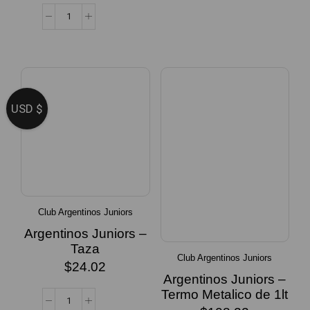
SELECCIONAR
OPCIONES
USD $
Club Argentinos Juniors
Argentinos Juniors –
Taza
Club Argentinos Juniors
$
24.02
Argentinos Juniors –
Termo Metalico de 1lt