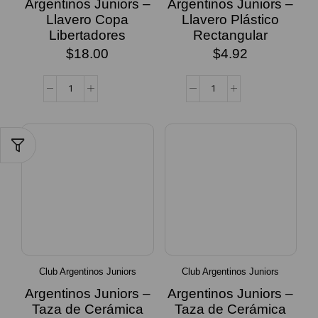
Argentinos Juniors –
Argentinos Juniors –
Llavero Copa
Llavero Plástico
Libertadores
Rectangular
$
18.00
$
4.92
Club Argentinos Juniors
Club Argentinos Juniors
Argentinos Juniors –
Argentinos Juniors –
Taza de Cerámica
Taza de Cerámica