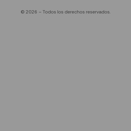
© 2026 – Todos los derechos reservados.