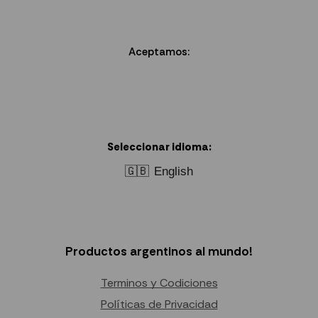
Aceptamos:
Seleccionar idioma:
🇬🇧
English
Productos argentinos al mundo!
Terminos y Codiciones
Políticas de Privacidad