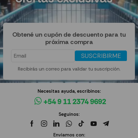
Obtené un cupón de descuento para tu
próxima compra
SUSCRIBIRME
Recibirás un correo para validar tu suscripción.
Necesitas ayuda, escribinos:
+54 9 11 2374 9692
Seguinos:
Enviamos con: