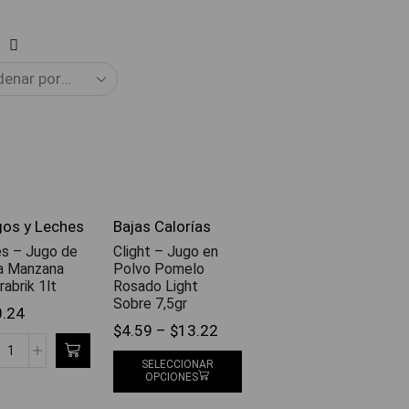
os y Leches
Bajas Calorías
s – Jugo de
Clight – Jugo en
a Manzana
Polvo Pomelo
rabrik 1lt
Rosado Light
Sobre 7,5gr
0.24
$
4.59
–
$
13.22
SELECCIONAR
OPCIONES