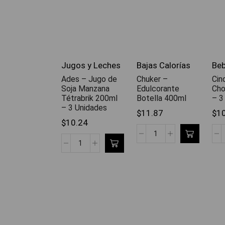
Jugos y Leches
Bajas Calorías
Beb
Ades – Jugo de
Chuker –
Cin
Soja Manzana
Edulcorante
Cho
Tétrabrik 200ml
Botella 400ml
– 3
– 3 Unidades
$
11.87
$
1
$
10.24