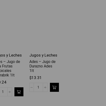
os y Leches
Jugos y Leches
s – Jugo de
Ades – Jugo de
a Frutas
Durazno Ades
picales
1lt
rabrik 1lt
$
13.31
0.24