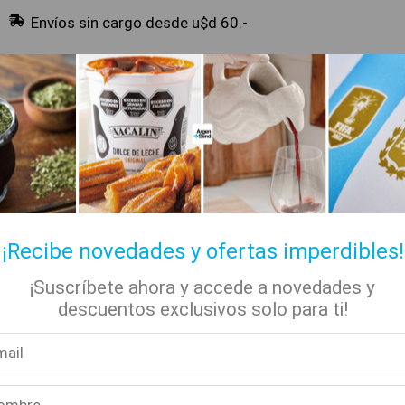
Envíos sin cargo desde u$d 60.-
🔥 Alfajores y Golosinas
¡Recibe novedades y ofertas imperdibles!
¡Suscríbete ahora y accede a novedades y
✡ Koshers
📚 Libros
🏷️ Todas las categorías
descuentos exclusivos solo para ti!