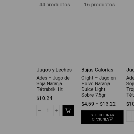
44 productos
16 productos
Jugos y Leches
Bajas Calorías
Jug
Ades – Jugo de
Clight – Jugo en
Ade
Soja Naranja
Polvo Naranja
Soj
Tétrabrik 1lt
Dulce Light
Tro
Sobre 7,5gr
Tét
$
10.24
$
4.59
–
$
13.22
$
1
SELECCIONAR
OPCIONES