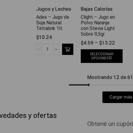
Jugos y Leches
Bajas Calorías
Ades – Jugo de
Clight – Jugo en
Soja Natural
Polvo Naranja
Tétrabrik 1lt
con Stevia Light
Sobre 9,5gr
$
10.24
$
4.59
–
$
13.22
SELECCIONAR
OPCIONES
Mostrando 12 de 61 
Cargar más
ovedades y ofertas
Obtené un cupón