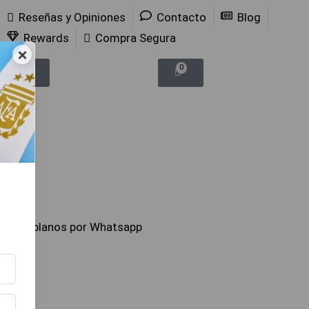
Reseñas y Opiniones
Contacto
Blog
Rewards
Compra Segura
×
0
0
Hablanos por Whatsapp