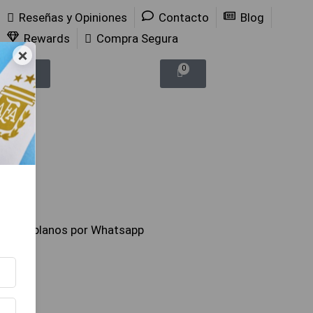
Reseñas y Opiniones
Contacto
Blog
Rewards
Compra Segura
×
0
0
Hablanos por Whatsapp