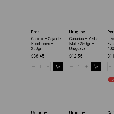
Brasil
Uruguay
Per
Garoto – Caja de
Canarias – Yerba
Le
Bombones –
Mate 250gr –
Eva
250gr
Uruguaya
400
$
38.45
$
12.55
$
1
10
Uruguay
Uruguay
Ca