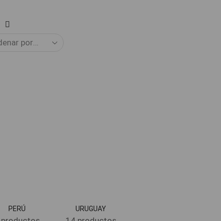
PERÚ
URUGUAY
 productos
14 productos