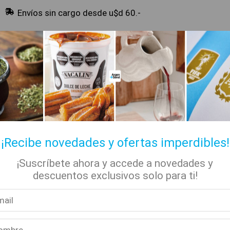
Envíos sin cargo desde u$d 60.-
🔥 Alfajores y Golosinas
¡Recibe novedades y ofertas imperdibles!
¡Suscríbete ahora y accede a novedades y
✡ Koshers
📚 Libros
🏷️ Todas las categorías
descuentos exclusivos solo para ti!