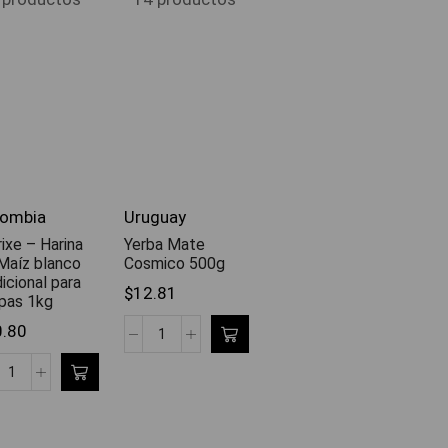
lombia
Uruguay
ixe – Harina
Yerba Mate
Maíz blanco
Cosmico 500g
dicional para
$
12.81
pas 1kg
0.80