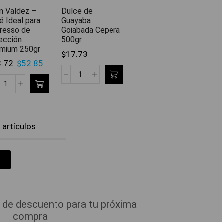
n Valdez –
Dulce de
é Ideal para
Guayaba
resso de
Goiabada Cepera
ección
500gr
mium 250gr
$
17.73
8.72
$
52.85
artículos
 de descuento para tu próxima
compra