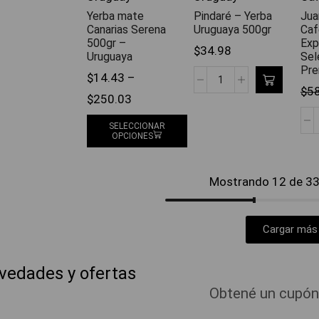
Yerba mate
Pindaré – Yerba
Jua
Canarias Serena
Uruguaya 500gr
Caf
500gr –
Exp
$
34.98
Uruguaya
Sel
Pre
$
14.43
–
$
5
$
250.03
SELECCIONAR
OPCIONES
Mostrando 12 de 33 
Cargar más
ovedades y ofertas
Obtené un cupón