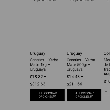
Uruguay
Uruguay
Co
Canarias – Yerba
Canarias – Yerba
Mor
Mate 1kg –
Mate 500gr –
de 
Uruguaya
Uruguaya
tra
Are
$
18.32
–
$
14.43
–
$
1
$
312.63
$
211.66
SELECCIONAR
SELECCIONAR
OPCIONES
OPCIONES