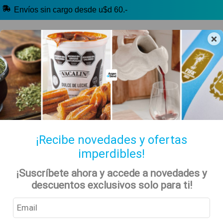
Envíos sin cargo desde u$d 60.-
×
🔥 Libros y más
🧉 Clásicos argentinos
🏷️ Todas las categorías
Hablanos por Whatsapp
¡Recibe novedades y ofertas
imperdibles!
Mates y Termos
Inicio
Tienda
¡Suscríbete ahora y accede a novedades y
descuentos exclusivos solo para ti!