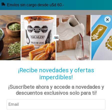
Envíos sin cargo desde u$d 60.-
×
🔥 Yerba Mate
🧉 Clásicos argentinos
🏷️ Todas las categorías
Hablanos por Whatsapp
¡Recibe novedades y ofertas
imperdibles!
Alimentos Kosher
Inicio
Tienda
Kosher
¡Suscríbete ahora y accede a novedades y
descuentos exclusivos solo para ti!