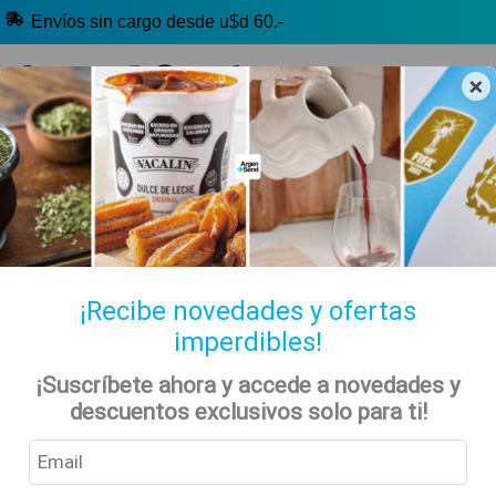
Envíos sin cargo desde u$d 60.-
×
🔥 Alfajores y Golosinas
🧉 Clásicos argentinos
🏷️ Todas las categorías
Hablanos por Whatsapp
¡Recibe novedades y ofertas
imperdibles!
Inicio
Tienda
Kiosko Dulce y Salado
Alfajores y Conitos
¡Suscríbete ahora y accede a novedades y
Conitos
descuentos exclusivos solo para ti!