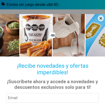
Envíos sin cargo desde u$d 60.-
×
🔥 Alfajores y Golosinas
🧉 Clásicos argentinos
🏷️ Todas las categorías
Hablanos por Whatsapp
¡Recibe novedades y ofertas
imperdibles!
Club Independiente
Inicio
Tienda
Deportes
Fútbol
¡Suscríbete ahora y accede a novedades y
descuentos exclusivos solo para ti!