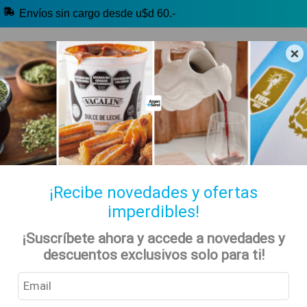
Envíos sin cargo desde u$d 60.-
×
🔥 Selección Argentina
🧉 Clásicos argentinos
🏷️ Todas las categorías
Hablanos por Whatsapp
¡Recibe novedades y ofertas
imperdibles!
Inicio
Tienda
Gluten Free - Sin Tacc
Bebidas Sin Tacc
¡Suscríbete ahora y accede a novedades y
Sin Alcohol Sin Tacc
descuentos exclusivos solo para ti!