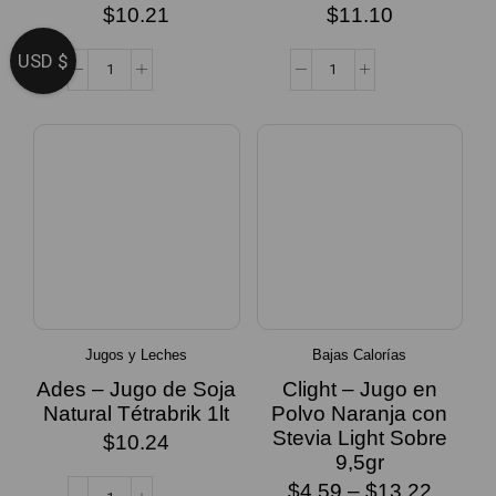
$
10.21
$
11.10
USD $
Jugos y Leches
Bajas Calorías
Ades – Jugo de Soja
Clight – Jugo en
Natural Tétrabrik 1lt
Polvo Naranja con
Stevia Light Sobre
$
10.24
9,5gr
$
4.59
–
$
13.22