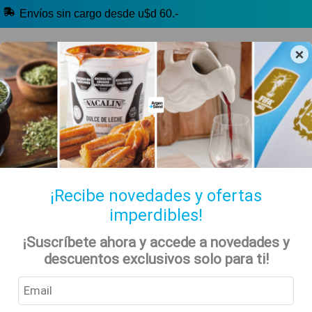
Envíos sin cargo desde u$d 60.-
×
🔥 Selección Argentina
🧉 Clásicos argentinos
🏷️ Todas las categorías
Hablanos por Whatsapp
¡Recibe novedades y ofertas
imperdibles!
Colombia
Inicio
Tienda
Productos del Mundo
¡Suscríbete ahora y accede a novedades y
descuentos exclusivos solo para ti!