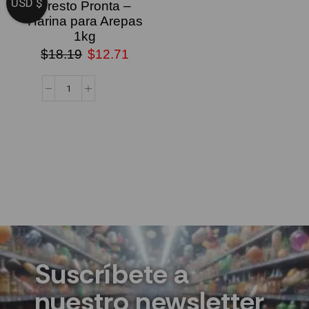
USD $
Presto Pronta –
Harina para Arepas
1kg
$
18.19
$
12.71
Suscríbete a
nuestro newsletter