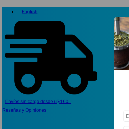
English
Envíos sin cargo desde u$d 60.-
Reseñas y Opiniones