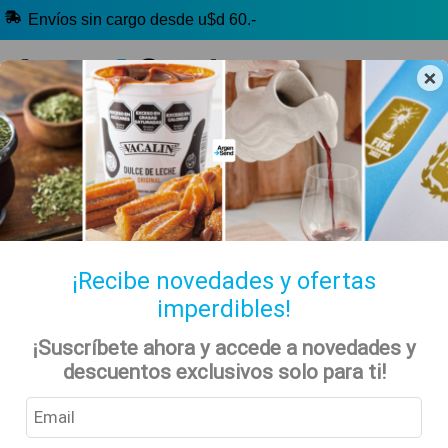
Envíos sin cargo desde u$d 60.-
×
🔥 Selección Argentina
🧉 Clásicos argentinos
🏷️ Todas las categorías
Hablanos por Whatsapp
¡Recibe novedades y ofertas
imperdibles!
Panes
Inicio
Tienda
Alimentos
Harinas y Panadería
¡Suscríbete ahora y accede a novedades y
descuentos exclusivos solo para ti!