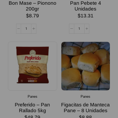
Bon Mase – Pionono
Pan Pebete 4
200gr
Unidades
$
8.79
$
13.31
Panes
Panes
Preferido – Pan
Figacitas de Manteca
Rallado 5kg
Pane – 8 Unidades
$
48.79
$
8.88