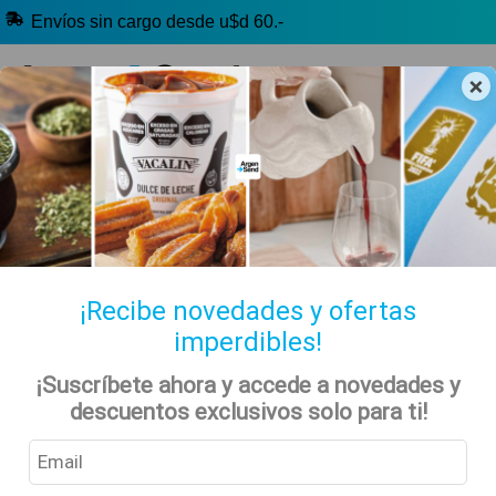
Envíos sin cargo desde u$d 60.-
×
🔥 Selección Argentina
🧉 Clásicos argentinos
🏷️ Todas las categorías
Hablanos por Whatsapp
¡Recibe novedades y ofertas
imperdibles!
Salud y Belleza Vegana
Inicio
Tienda
Veganos
¡Suscríbete ahora y accede a novedades y
descuentos exclusivos solo para ti!