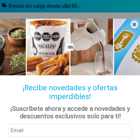
Envíos sin cargo desde u$d 60.-
×
🔥 Selección Argentina
🧉 Clásicos argentinos
🏷️ Todas las categorías
Hablanos por Whatsapp
¡Recibe novedades y ofertas
imperdibles!
Indumentaria y Más
Inicio
Tienda
¡Suscríbete ahora y accede a novedades y
descuentos exclusivos solo para ti!