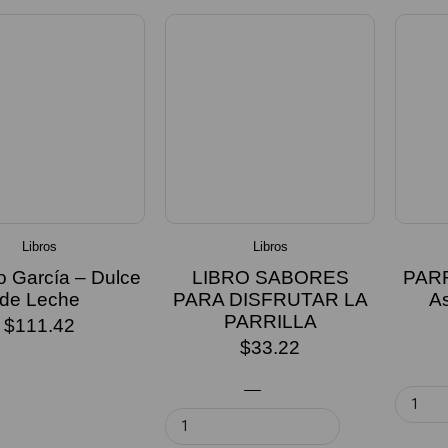
Libros
Libros
o García – Dulce
LIBRO SABORES
PARR
de Leche
PARA DISFRUTAR LA
A
PARRILLA
$
111.42
$
33.22
EER MÁS