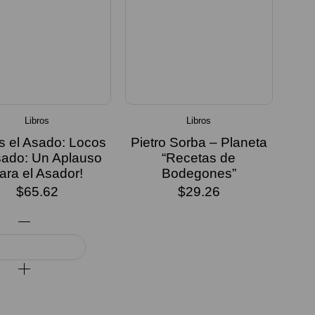
Libros
Libros
s el Asado: Locos
Pietro Sorba – Planeta
sado: Un Aplauso
“Recetas de
ara el Asador!
Bodegones”
$
65.62
$
29.26
LEER MÁS