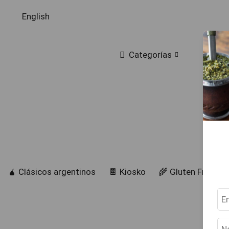
English
Categorías
🧉 Clásicos argentinos
🍫 Kiosko
🌾 Gluten Free