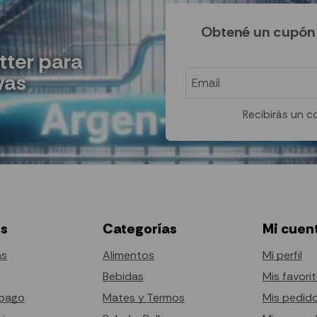
Obtené un cupón 
tter para
vas
Recibirás un co
es
Categorías
Mi cuen
as
Alimentos
Mi perfil
Bebidas
Mis favori
pago
Mates y Termos
Mis pedid