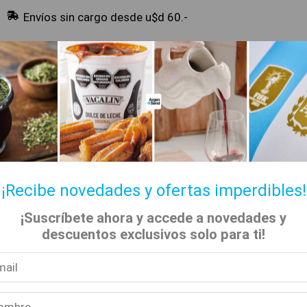
Envíos sin cargo desde u$d 60.-
🔥 Alfajores y Golosinas
¡Recibe novedades y ofertas imperdibles!
¡Suscríbete ahora y accede a novedades y
✡ Koshers
📚 Libros
🏷️ Todas las categorías
descuentos exclusivos solo para ti!
Inicio
Tienda
Libros