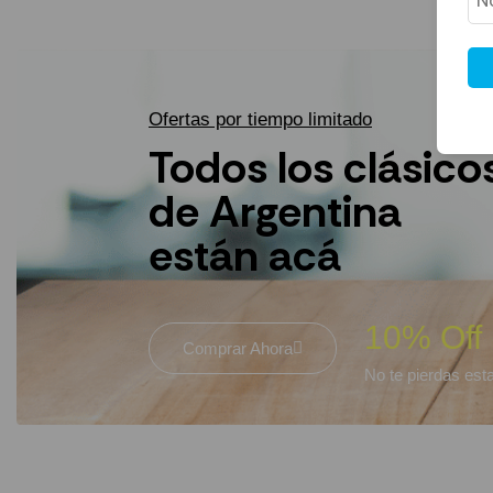
Ofertas por tiempo limitado
Todos los clásico
de Argentina
están acá
10% Off
Comprar Ahora
No te pierdas esta