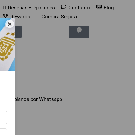
Reseñas y Opiniones
Contacto
Blog
Rewards
Compra Segura
×
0
0
Hablanos por Whatsapp