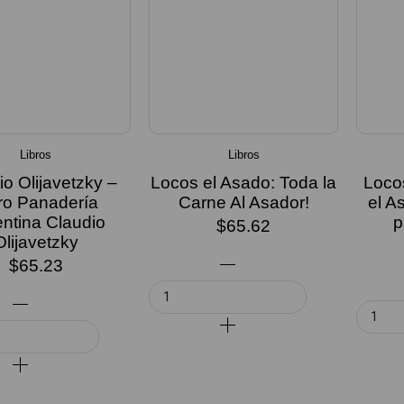
Libros
Libros
io Olijavetzky –
Locos el Asado: Toda la
Loco
ro Panadería
Carne Al Asador!
el A
ntina Claudio
p
$
65.62
Olijavetzky
$
65.23