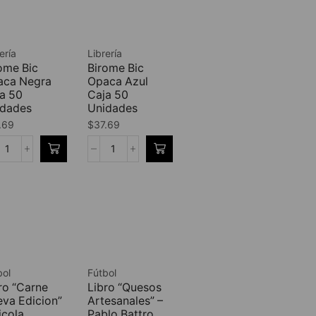
ería
Librería
ome Bic
Birome Bic
aca Negra
Opaca Azul
a 50
Caja 50
idades
Unidades
.69
$
37.69
bol
Fútbol
ro “Carne
Libro “Quesos
va Edicion”
Artesanales” –
icola
Pablo Battro