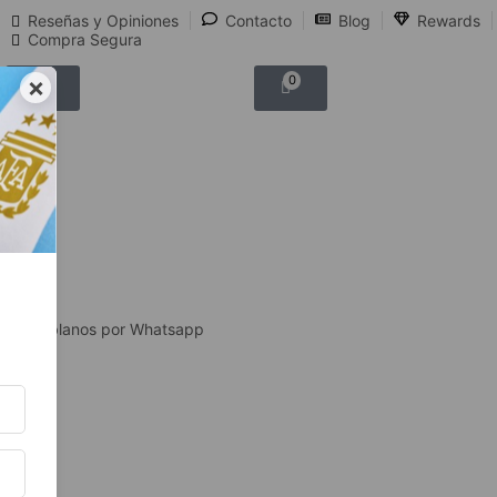
Reseñas y Opiniones
Contacto
Blog
Rewards
Compra Segura
×
0
0
Hablanos por Whatsapp