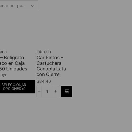
ería
Librería
 – Bolígrafo
Car Pintos –
co en Caja
Cartuchera
50 Unidades
Canopla Lata
con Cierre
.57
$
34.40
SELECCIONAR
OPCIONES