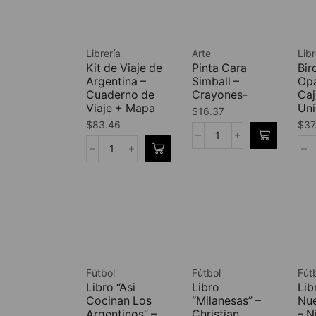
Librería
Arte
Libr
Kit de Viaje de
Pinta Cara
Bir
Argentina –
Simball –
Op
Cuaderno de
Crayones-
Caj
Viaje + Mapa
Un
$
16.37
$
83.46
$
37
Fútbol
Fútbol
Fút
Libro “Asi
Libro
Lib
Cocinan Los
“Milanesas” –
Nue
Argentinos” –
Christian
– N