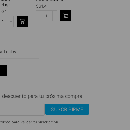
tcher
$
61.41
.04
rtículos
 descuento para tu próxima compra
SUSCRIBIRME
correo para validar tu suscripción.