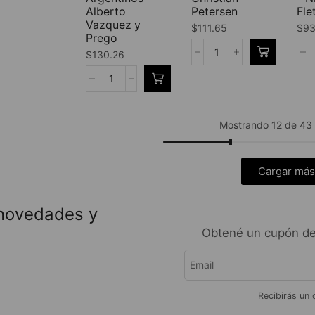
Alberto
Petersen
Fle
Vazquez y
$
111.65
$
93
Prego
$
130.26
Mostrando 12 de 43 a
Cargar más
 novedades y
Obtené un cupón de
Recibirás un 