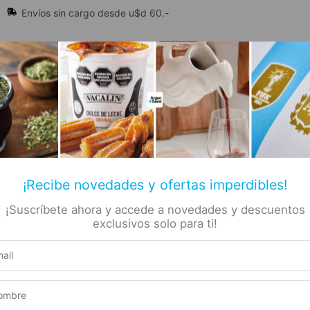
Envíos sin cargo desde u$d 60.-
🔥 Alfajores y Golosinas
¡Recibe novedades y ofertas imperdibles!
¡Suscríbete ahora y accede a novedades y descuentos
📚 Libros
🏷️ Todas las categorías
rs
exclusivos solo para ti!