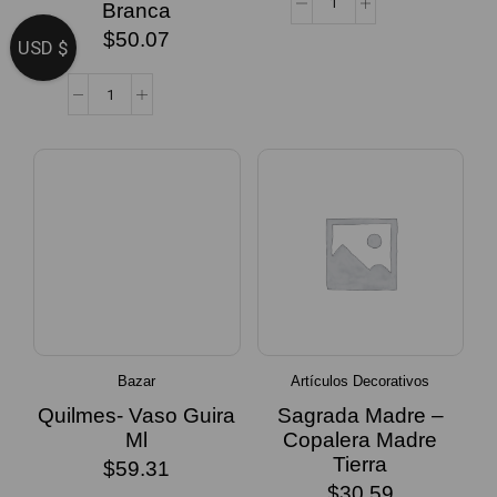
Branca
$
50.07
USD $
Bazar
Artículos Decorativos
Quilmes- Vaso Guira
Sagrada Madre –
Ml
Copalera Madre
Tierra
$
59.31
$
30.59