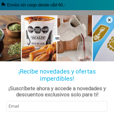
Envíos sin cargo desde u$d 60.-
×
🔥 Selección Argentina
🧉 Clásicos argentinos
🏷️ Todas las categorías
Hablanos por Whatsapp
¡Recibe novedades y ofertas
imperdibles!
Dulce de Leche
Inicio
Tienda
Alimentos
¡Suscríbete ahora y accede a novedades y
descuentos exclusivos solo para ti!