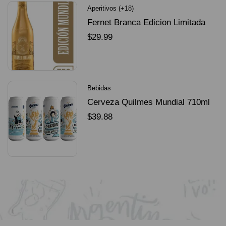
Aperitivos (+18)
Fernet Branca Edicion Limitada
Dorado Mundial
$
29.99
SELECCIONAR OPCIONES
Bebidas
Cerveza Quilmes Mundial 710ml
packX4
$
39.88
SELECCIONAR OPCIONES