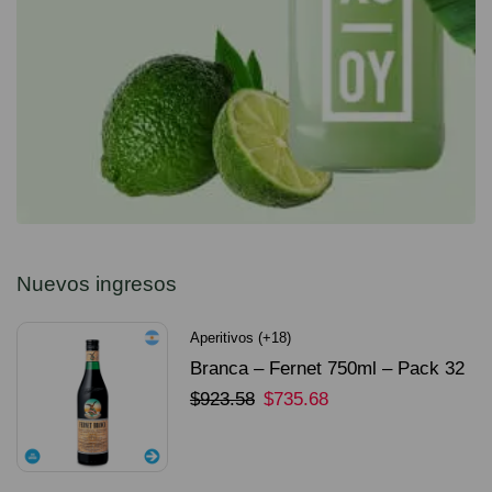
Nuevos ingresos
Aperitivos (+18)
Branca – Fernet 750ml – Pack 32
Unidades
$
923.58
$
735.68
SELECCIONAR OPCIONES