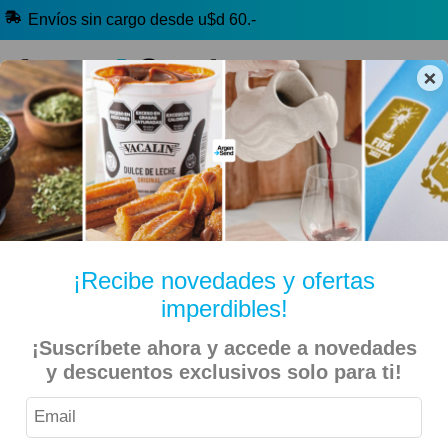
Envíos sin cargo desde u$d 60.-
×
🔥 Alfajores y Golosinas
🧉 Clásicos argentinos
🏷️ Todas las categorías
Hablanos por Whatsapp
¡Recibe novedades y ofertas
imperdibles!
Inicio
Tradición Argentina
Alimentos Tradicionales
¡Suscríbete ahora y accede a novedades
y descuentos exclusivos solo para ti!
La Serenísima – Dulce de Leche Estilo Colonial 400gr