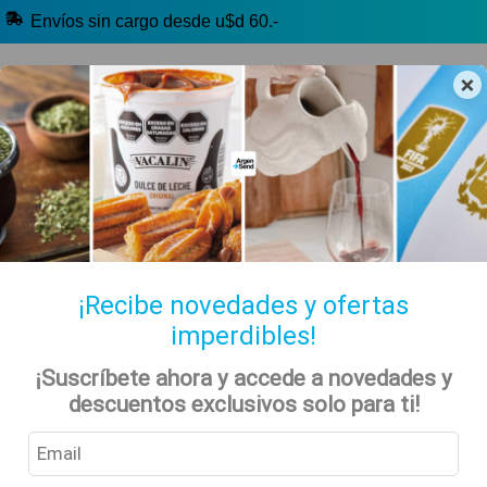
Envíos sin cargo desde u$d 60.-
×
🔥 Libros y más
🧉 Clásicos argentinos
🏷️ Todas las categorías
Hablanos por Whatsapp
¡Recibe novedades y ofertas
imperdibles!
Inicio
Tienda
Especiales
Pascuas - Easter Egg Holiday
¡Suscríbete ahora y accede a novedades y
Bonafide Pascuas
descuentos exclusivos solo para ti!