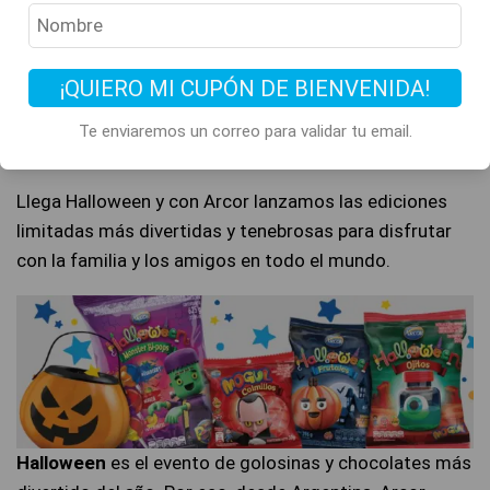
¡QUIERO MI CUPÓN DE BIENVENIDA!
Arcor Halloween
Te enviaremos un correo para validar tu email.
02/10/2020
/
Publicado por
Argen→Send
/
2664
Llega Halloween y con Arcor lanzamos las ediciones
limitadas más divertidas y tenebrosas para disfrutar
con la familia y los amigos en todo el mundo.
Halloween
es el evento de golosinas y chocolates más