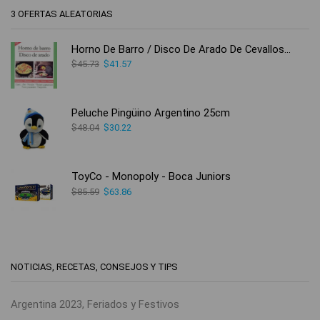
3 OFERTAS ALEATORIAS
Horno De Barro / Disco De Arado De Cevallos, Fernando
$
45.73
$
41.57
Peluche Pingüino Argentino 25cm
$
48.04
$
30.22
ToyCo - Monopoly - Boca Juniors
$
85.59
$
63.86
NOTICIAS, RECETAS, CONSEJOS Y TIPS
Argentina 2023, Feriados y Festivos