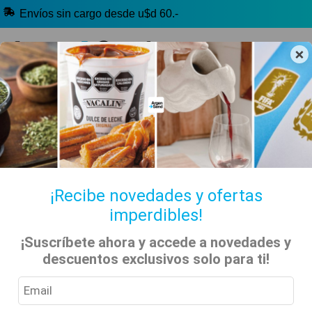
Envíos sin cargo desde u$d 60.-
×
🧉 Clásicos argentinos
🏷️ Todas las categorías
Hablanos por Whatsapp
¡Recibe novedades y ofertas
imperdibles!
¡Suscríbete ahora y accede a novedades y
Inicio
Noticias
Arcor Halloween
descuentos exclusivos solo para ti!
Noticias