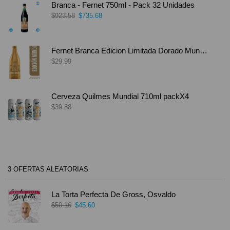
Branca - Fernet 750ml - Pack 32 Unidades
$
923.58
$
735.68
Fernet Branca Edicion Limitada Dorado Mundial
$
29.99
Cerveza Quilmes Mundial 710ml packX4
$
39.88
3 OFERTAS ALEATORIAS
La Torta Perfecta De Gross, Osvaldo
$
50.16
$
45.60