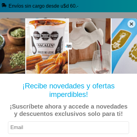
Envíos sin cargo desde u$d 60.-
×
🔥 Yerba Mate
🧉 Clásicos argentinos
🏷️ Todas las categorías
Hablanos por Whatsapp
¡Recibe novedades y ofertas
imperdibles!
¡Suscríbete ahora y accede a novedades
Inicio
Historia Y Curiosidades
y descuentos exclusivos solo para ti!
La Historia Del Veganismo: ¿Por Qué La Gente Empezó A Ser
Vegana?