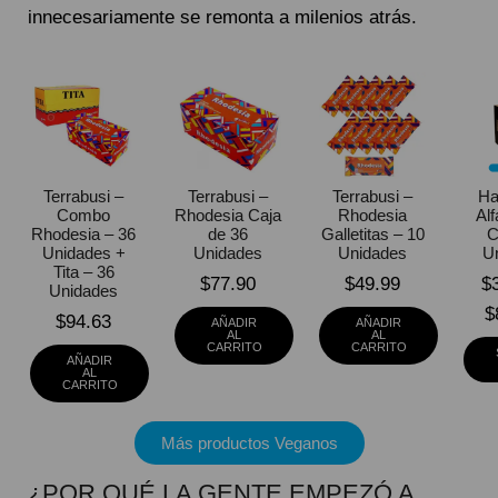
innecesariamente se remonta a milenios atrás.
Terrabusi –
Terrabusi –
Terrabusi –
Ha
Combo
Rhodesia Caja
Rhodesia
Al
Rhodesia – 36
de 36
Galletitas – 10
C
Unidades +
Unidades
Unidades
U
Tita – 36
$
77.90
$
49.99
$
Unidades
$
$
94.63
AÑADIR
AÑADIR
AL
AL
CARRITO
CARRITO
AÑADIR
AL
CARRITO
Más productos Veganos
¿POR QUÉ LA GENTE EMPEZÓ A