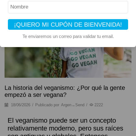
Historia y Curiosidades
¡QUIERO MI CUPÓN DE BIENVENIDA!
Te enviaremos un correo para validar tu email.
La historia del veganismo: ¿Por qué la gente
empezó a ser vegana?
18/06/2026
/
Publicado por
Argen→Send
/
2222
El veganismo puede ser un concepto
relativamente moderno, pero sus raíces