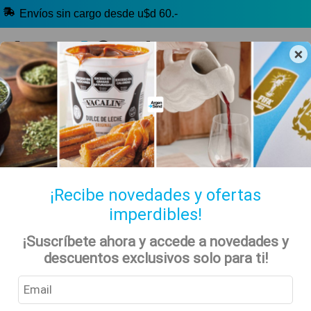
Envíos sin cargo desde u$d 60.-
×
🔥 Selección Argentina
🧉 Clásicos argentinos
🏷️ Todas las categorías
Hablanos por Whatsapp
¡Recibe novedades y ofertas
imperdibles!
¡Suscríbete ahora y accede a novedades y
Inicio
Noticias
Llegó El Mate En Cápsulas, Llegó Matecaps
descuentos exclusivos solo para ti!
Noticias