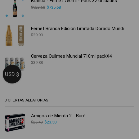
Branca - Fernet 750ml - Pack 32 Unidades
$
923.58
$
735.68
Fernet Branca Edicion Limitada Dorado Mundial
$
29.99
Cerveza Quilmes Mundial 710ml packX4
$
39.88
USD $
3 OFERTAS ALEATORIAS
Amigos de Mierda 2 - Buró
$
26.43
$
23.50