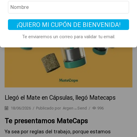
¡QUIERO MI CUPÓN DE BIENVENIDA!
Te enviaremos un correo para validar tu email.
Llegó el Mate en Cápsulas, llegó Matecaps
18/06/2026
/
Publicado por
Argen→Send
/
996
Te presentamos MateCaps
Ya sea por reglas del trabajo, porque estamos