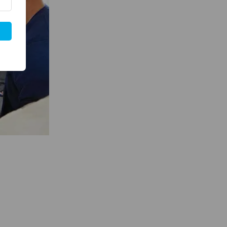
Cerveza Quilmes Mundial 710ml packX4
$
39.88
3 OFERTAS ALEATORIAS
San Lorenzo - Gorra Visera Licencia Oficial
$
46.78
$
32.99
CIF - Limpiador Cremoso Con Lavandina Y Cloro 750gr
$
9.99
$
9.08