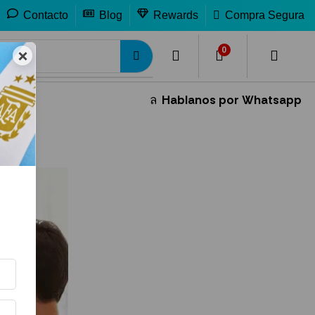
Contacto
Blog
Rewards
Compra Segura
0
0
×
Hablanos por Whatsapp
ÚLTIMOS 3 INGRESOS
Branca - Fernet 750ml - Pack 32 Unidades
$
923.58
$
735.68
Fernet Branca Edicion Limitada Dorado Mundial
$
29.99