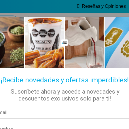
Reseñas y Opiniones
🔥 Alfajores y Golosinas
✡ Koshers
📚 Libros
🏷️ Todas las categorías
¡Recibe novedades y ofertas imperdibles!
¡Suscríbete ahora y accede a novedades y
descuentos exclusivos solo para ti!