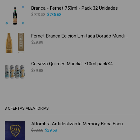
Branca - Fernet 750ml - Pack 32 Unidades
$
923.58
$
735.68
Fernet Branca Edicion Limitada Dorado Mundial
$
29.99
Cerveza Quilmes Mundial 710ml packX4
$
39.88
3 OFERTAS ALEATORIAS
Alfombra Antideslizante Memory Boca Escudo Original
$
78.58
$
29.58