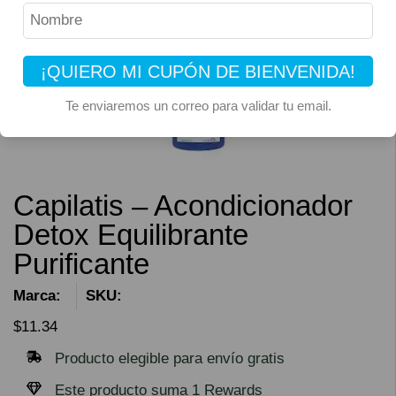
¡QUIERO MI CUPÓN DE BIENVENIDA!
Te enviaremos un correo para validar tu email.
Capilatis – Acondicionador
Detox Equilibrante
Purificante
Marca:
SKU:
$
11.34
Producto elegible para envío gratis
Este producto suma 1 Rewards