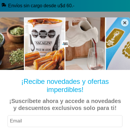
Envíos sin cargo desde u$d 60.-
×
🔥 Alfajores y Golosinas
🧉 Clásicos argentinos
🏷️ Todas las categorías
Hablanos por Whatsapp
¡Recibe novedades y ofertas
imperdibles!
Inicio
Belleza y Salud
Jabones y Shampoo
¡Suscríbete ahora y accede a novedades
y descuentos exclusivos solo para ti!
Capilatis – Acondicionador Detox Equilibrante Purificante