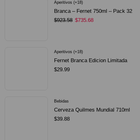
Aperitivos (+18)
Branca – Fernet 750ml – Pack 32
Unidades
$
923.58
$
735.68
SELECCIONAR OPCIONES
Aperitivos (+18)
Fernet Branca Edicion Limitada
Dorado Mundial
$
29.99
SELECCIONAR OPCIONES
Bebidas
Cerveza Quilmes Mundial 710ml
packX4
$
39.88
SELECCIONAR OPCIONES