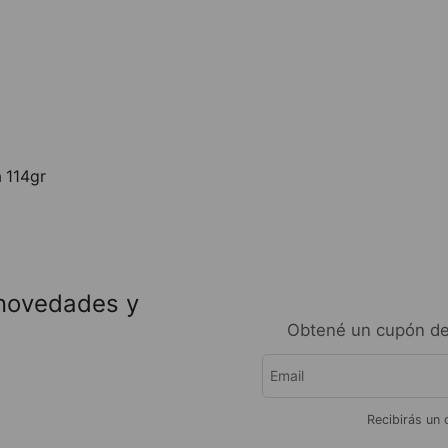
a 114gr
 novedades y
Obtené un cupón de
Recibirás un 