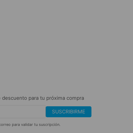
Belleza y Salud
Rayito de sol – Resaltado
$
44.36
AÑADIR AL CARRITO
 descuento para tu próxima compra
SUSCRIBIRME
correo para validar tu suscripción.