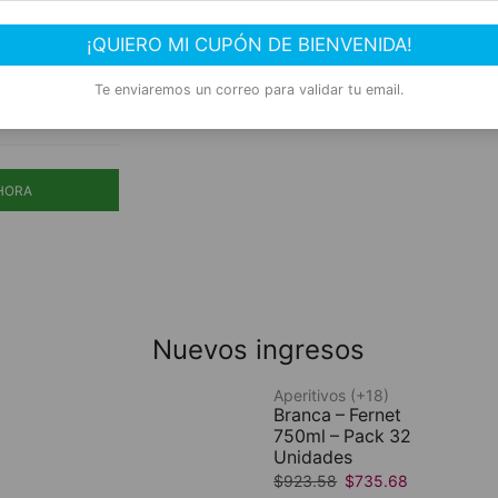
SHOP NOW
¡QUIERO MI CUPÓN DE BIENVENIDA!
Te enviaremos un correo para validar tu email.
ARRITO
HORA
Nuevos ingresos
Aperitivos (+18)
Branca – Fernet
750ml – Pack 32
Unidades
$
923.58
$
735.68