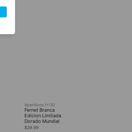
Aperitivos (+18)
Fernet Branca
Edicion Limitada
Dorado Mundial
$
29.99