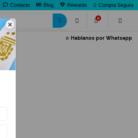
Contacto
Blog
Rewards
Compra Segura
0
0
×
Hablanos por Whatsapp