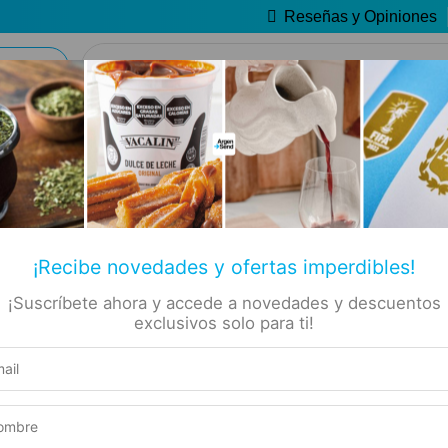
Reseñas y Opiniones
🔥 Alfajores y Golosinas
📚 Libros
🏷️ Todas las categorías
✡ Koshers
Producto elegible para envío gratis
Este producto suma 1 Rewards
¡Recibe novedades y ofertas imperdibles!
 De
Compra segura
¡Suscríbete ahora y accede a novedades y descuentos
exclusivos solo para ti!
Experiencia de compra garantizada
00100878
SOLO ACÁ
NUEVO PRODUCTO
 el personaje
.