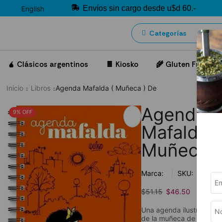
Envíos sin cargo desde u$d 60.-
English
Categorías
🧉 Clásicos argentinos
🍫 Kiosko
🌾 Gluten Free
Inicio
Libros
Agenda Mafalda ( Muñeca ) De
Agenda
9% OFF
Mafalda (
Muñeca )
Marca:
SKU:
cpd00
$
51.15
$
46.50
Una agenda ilustrada con
de la muñeca de Mafalda