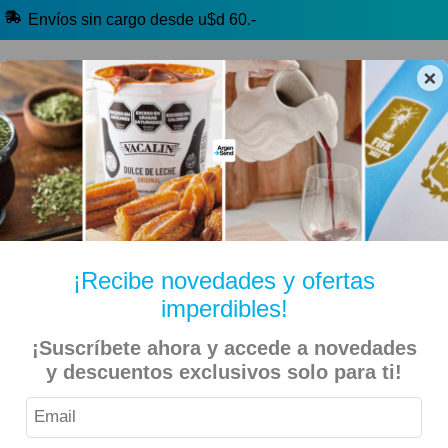
Envíos sin cargo desde u$d 60.-
×
🔥 Alfajores y Golosinas
🧉 Clásicos argentinos
🏷️ Todas las categorías
Hablanos por Whatsapp
¡Recibe novedades y ofertas
imperdibles!
Inicio
Kiosko Dulce y Salado
Chocolates
¡Suscríbete ahora y accede a novedades
y descuentos exclusivos solo para ti!
Aguila – Chocolitos Aguila Blanco 150gr