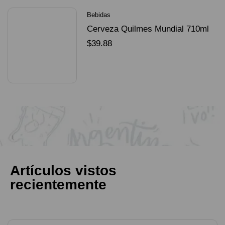
Bebidas
Cerveza Quilmes Mundial 710ml
packX4
$
39.88
SELECCIONAR OPCIONES
Artículos vistos
recientemente