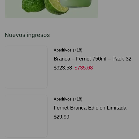
Nuevos ingresos
Aperitivos (+18)
Branca – Fernet 750ml – Pack 32
Unidades
$
923.58
$
735.68
SELECCIONAR OPCIONES
Aperitivos (+18)
Fernet Branca Edicion Limitada
Dorado Mundial
$
29.99
SELECCIONAR OPCIONES