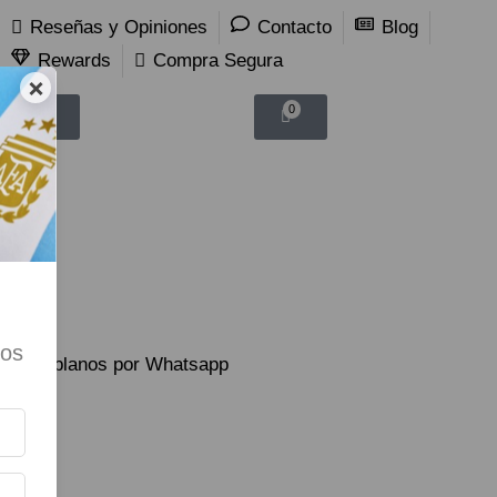
Reseñas y Opiniones
Contacto
Blog
Rewards
Compra Segura
×
0
0
tos
Hablanos por Whatsapp