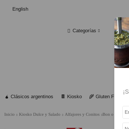
English
Categorías
¡S
🧉 Clásicos argentinos
🍫 Kiosko
🌾 Gluten Free
Inicio
Kiosko Dulce y Salado
Alfajores y Conitos
Bon o Bon – A