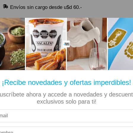
Envíos sin cargo desde u$d 60.-
🔥 Alfajores y Golosinas
¡Recibe novedades y ofertas imperdibles!
uscríbete ahora y accede a novedades y descuen
✡ Koshers
📚 Libros
🏷️ Todas las categorías
exclusivos solo para ti!
lfajor Negro 40gr – 6 Unidades