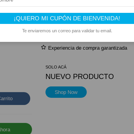
 –
Producto elegible para envío gratis
gro
¡QUIERO MI CUPÓN DE BIENVENIDA!
Este producto suma 1 Rewards
Te enviaremos un correo para validar tu email.
Compra segura
Experiencia de compra garantizada
SOLO ACÁ
NUEVO PRODUCTO
Shop Now
arrito
hora