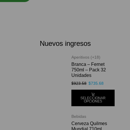
Nuevos ingresos
Aperitivos (+18)
Branca – Fernet
750ml – Pack 32
Unidades
$
923.58
$
735.68
SELECCIONAR
OPCIONES
Bebidas
Cerveza Quilmes
Mundial 710ml