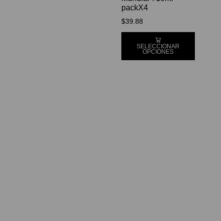
packX4
$
39.88
SELECCIONAR
OPCIONES