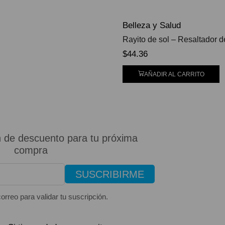
Belleza y Salud
Rayito de sol – Resaltador
$
44.36
AÑADIR AL CARRITO
 de descuento para tu próxima
compra
SUSCRIBIRME
orreo para validar tu suscripción.