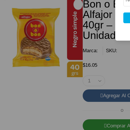
Bon o Bon
Alfajor Ne
40gr – 6
Unidades
Marca:
SKU:
$
16.05
Agregar Al C
O
Comprar A