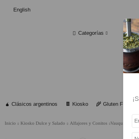
English
Categorías
¡S
🧉 Clásicos argentinos
🍫 Kiosko
🌾 Gluten Free
Inicio
Kiosko Dulce y Salado
Alfajores y Conitos
Vauquita – Al