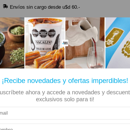
Envíos sin cargo desde u$d 60.-
🔥 Alfajores y Golosinas
¡Recibe novedades y ofertas imperdibles!
uscríbete ahora y accede a novedades y descuen
✡ Koshers
📚 Libros
🏷️ Todas las categorías
exclusivos solo para ti!
fajor Capuccino 75gr – 6 Unidades