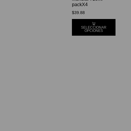
packX4
$
39.88
SELECCIONAR
OPCIONES