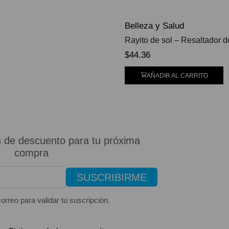
Belleza y Salud
Rayito de sol – Resaltador
$
44.36
AÑADIR AL CARRITO
 de descuento para tu próxima
compra
SUSCRIBIRME
orreo para validar tu suscripción.