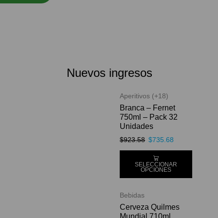
Nuevos ingresos
Aperitivos (+18)
Branca – Fernet
750ml – Pack 32
Unidades
$
923.58
$
735.68
SELECCIONAR
OPCIONES
Bebidas
Cerveza Quilmes
Mundial 710ml