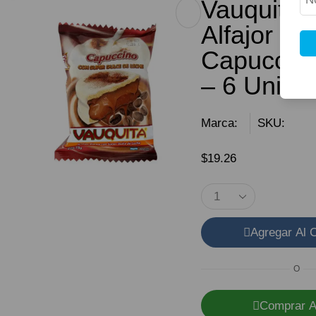
Vauquita 
Alfajor
Capuccino
– 6 Unida
Marca:
SKU:
$
19.26
Agregar Al C
O
Comprar A