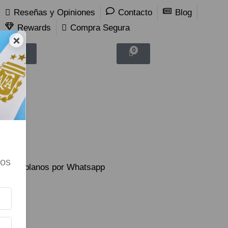
Reseñas y Opiniones
Contacto
Blog
Rewards
Compra Segura
×
0
0
tos
Hablanos por Whatsapp