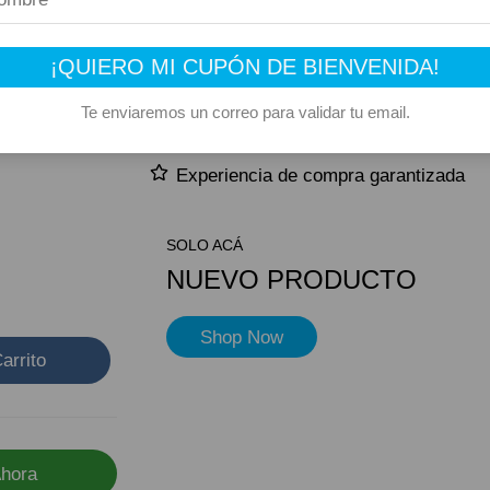
–
Producto elegible para envío gratis
¡QUIERO MI CUPÓN DE BIENVENIDA!
Este producto suma 1 Rewards
 75gr
Te enviaremos un correo para validar tu email.
des
Compra segura
Experiencia de compra garantizada
SOLO ACÁ
NUEVO PRODUCTO
Shop Now
arrito
hora