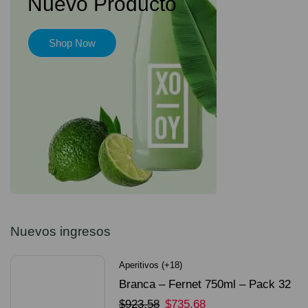
Nuevo Producto
Shop Now
Nuevos ingresos
Aperitivos (+18)
Branca – Fernet 750ml – Pack 32
Unidades
$
923.58
$
735.68