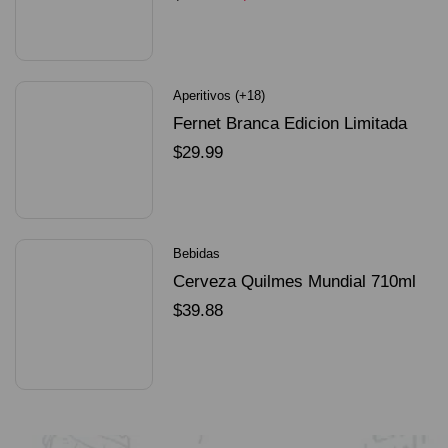
SELECCIONAR OPCIONES
Aperitivos (+18)
Fernet Branca Edicion Limitada
Dorado Mundial
$
29.99
SELECCIONAR OPCIONES
Bebidas
Cerveza Quilmes Mundial 710ml
packX4
$
39.88
SELECCIONAR OPCIONES