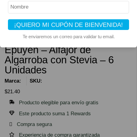
¡QUIERO MI CUPÓN DE BIENVENIDA!
Te enviaremos un correo para validar tu email.
Epuyen – Alfajor de
Algarroba con Stevia – 6
Unidades
Marca:
SKU:
$
21.40
Producto elegible para envío gratis
Este producto suma 1 Rewards
Compra segura
Experiencia de compra garantizada