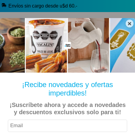
Envíos sin cargo desde u$d 60.-
×
🔥 Alfajores y Golosinas
🧉 Clásicos argentinos
🏷️ Todas las categorías
Hablanos por Whatsapp
¡Recibe novedades y ofertas
imperdibles!
Inicio
Kiosko Dulce y Salado
Alfajores y Conitos
¡Suscríbete ahora y accede a novedades
y descuentos exclusivos solo para ti!
Epuyen – Alfajor de Algarroba con Stevia – 6 Unidades