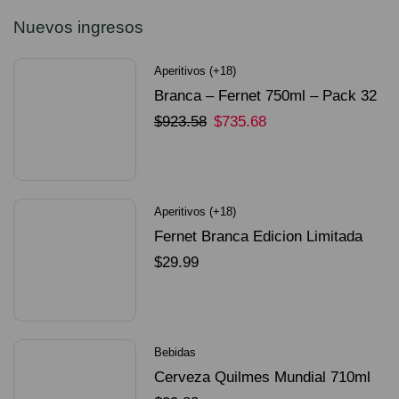
Nuevos ingresos
Aperitivos (+18)
Branca – Fernet 750ml – Pack 32
Unidades
$
923.58
$
735.68
SELECCIONAR OPCIONES
Aperitivos (+18)
Fernet Branca Edicion Limitada
Dorado Mundial
$
29.99
SELECCIONAR OPCIONES
Bebidas
Cerveza Quilmes Mundial 710ml