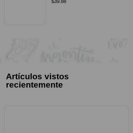
packX4
$
39.88
SELECCIONAR OPCIONES
Artículos vistos
recientemente