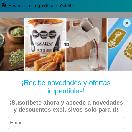
Envíos sin cargo desde u$d 60.-
×
🔥 Alfajores y Golosinas
🧉 Clásicos argentinos
🏷️ Todas las categorías
Hablanos por Whatsapp
¡Recibe novedades y ofertas
imperdibles!
Inicio
Kiosko Dulce y Salado
Alfajores y Conitos
¡Suscríbete ahora y accede a novedades
Epuyen – Alfajor de Avena y Chía Light y Sin Azúcar – 12
y descuentos exclusivos solo para ti!
Unidades