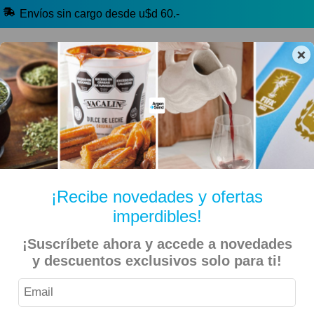
Envíos sin cargo desde u$d 60.-
×
🔥 Alfajores y Golosinas
🧉 Clásicos argentinos
🏷️ Todas las categorías
Hablanos por Whatsapp
¡Recibe novedades y ofertas
imperdibles!
Inicio
Kiosko Dulce y Salado
Alfajores y Conitos
¡Suscríbete ahora y accede a novedades
Vauquita – Alfajor Blanco con Dulce de Leche 75gr – 6
y descuentos exclusivos solo para ti!
Unidades