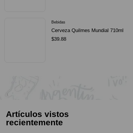
SELECCIONAR OPCIONES
Bebidas
Cerveza Quilmes Mundial 710ml
packX4
$
39.88
SELECCIONAR OPCIONES
Artículos vistos
recientemente