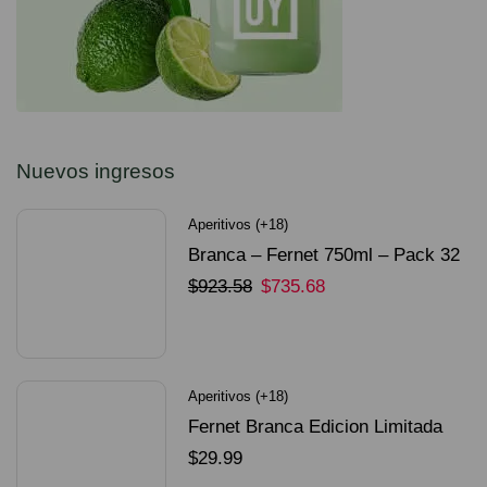
Nuevos ingresos
Aperitivos (+18)
Branca – Fernet 750ml – Pack 32
Unidades
$
923.58
$
735.68
SELECCIONAR OPCIONES
Aperitivos (+18)
Fernet Branca Edicion Limitada
Dorado Mundial
$
29.99