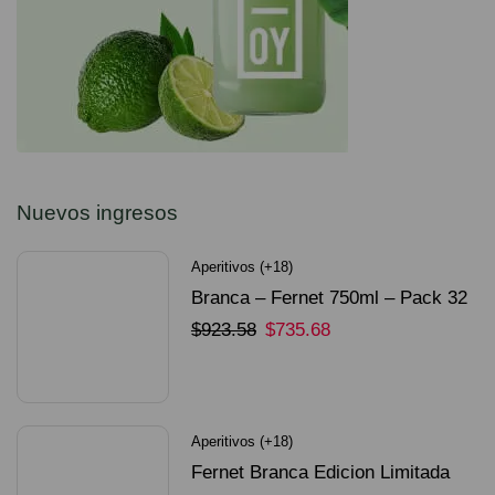
Nuevos ingresos
Aperitivos (+18)
Branca – Fernet 750ml – Pack 32
Unidades
$
923.58
$
735.68
SELECCIONAR OPCIONES
Aperitivos (+18)
Fernet Branca Edicion Limitada