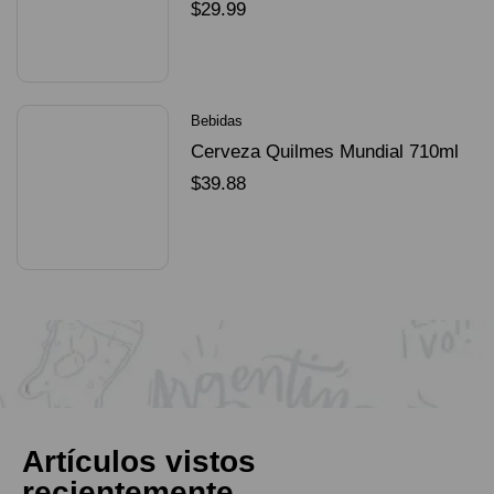
Dorado Mundial
$
29.99
SELECCIONAR OPCIONES
Bebidas
Cerveza Quilmes Mundial 710ml
packX4
$
39.88
SELECCIONAR OPCIONES
Artículos vistos
recientemente