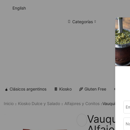
English
Categorías
🧉 Clásicos argentinos
🍫 Kiosko
🌾 Gluten Free
✡ Koshe
Inicio
Kiosko Dulce y Salado
Alfajores y Conitos
Vauquita – Alf
Vauquita
Alfajor d