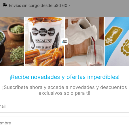
Envíos sin cargo desde u$d 60.-
🔥 Alfajores y Golosinas
¡Recibe novedades y ofertas imperdibles!
¡Suscríbete ahora y accede a novedades y descuentos
📚 Libros
🏷️ Todas las categorías
rs
exclusivos solo para ti!
ajor de Chocolate 55gr.
 –
Producto elegible para envío gratis
e
Este producto suma 1 Rewards