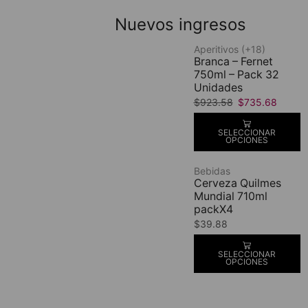
Nuevos ingresos
Aperitivos (+18)
Branca – Fernet
750ml – Pack 32
Unidades
$
923.58
$
735.68
SELECCIONAR
OPCIONES
Bebidas
Cerveza Quilmes
Mundial 710ml
packX4
$
39.88
SELECCIONAR
OPCIONES