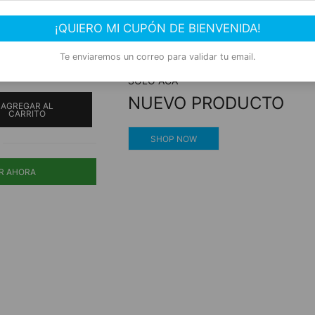
e 55gr.
Compra segura
¡QUIERO MI CUPÓN DE BIENVENIDA!
Experiencia de compra garantizada
Te enviaremos un correo para validar tu email.
SOLO ACÁ
NUEVO PRODUCTO
AGREGAR AL
CARRITO
SHOP NOW
R AHORA