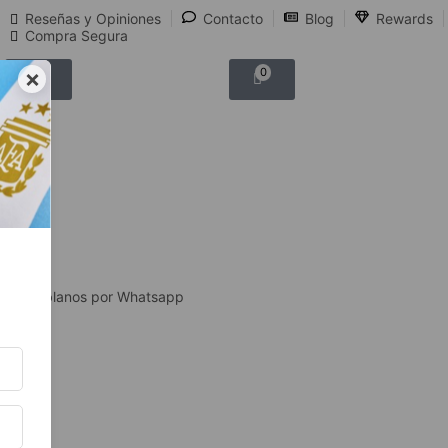
Reseñas y Opiniones
Contacto
Blog
Rewards
Compra Segura
×
0
0
Hablanos por Whatsapp