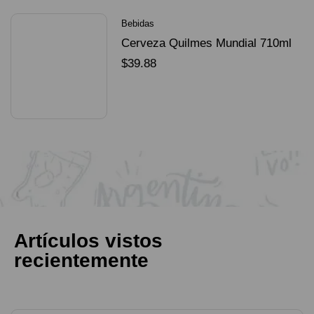
Bebidas
Cerveza Quilmes Mundial 710ml
packX4
$
39.88
SELECCIONAR OPCIONES
Artículos vistos
recientemente