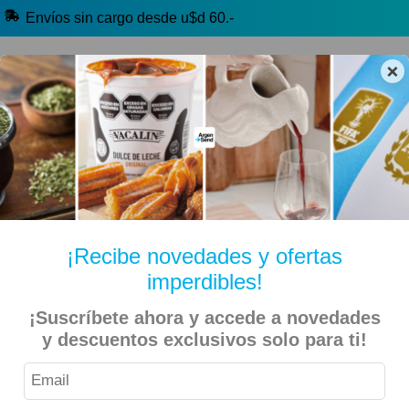
Envíos sin cargo desde u$d 60.-
×
🔥 Alfajores y Golosinas
🧉 Clásicos argentinos
🏷️ Todas las categorías
Hablanos por Whatsapp
¡Recibe novedades y ofertas
imperdibles!
Inicio
Kiosko Dulce y Salado
Alfajores y Conitos
¡Suscríbete ahora y accede a novedades
Animal Kind – Alfajor Vegano de Chocolate 50gr – 3
y descuentos exclusivos solo para ti!
Unidades