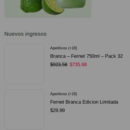
Nuevos ingresos
Aperitivos (+18)
Branca – Fernet 750ml – Pack 32
Unidades
$
923.58
$
735.68
SELECCIONAR OPCIONES
Aperitivos (+18)
Fernet Branca Edicion Limitada
Dorado Mundial
$
29.99
SELECCIONAR OPCIONES