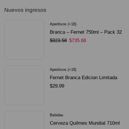
Nuevos ingresos
Aperitivos (+18)
Branca – Fernet 750ml – Pack 32
Unidades
$
923.58
$
735.68
SELECCIONAR OPCIONES
Aperitivos (+18)
Fernet Branca Edicion Limitada
Dorado Mundial
$
29.99
SELECCIONAR OPCIONES
Bebidas
Cerveza Quilmes Mundial 710ml