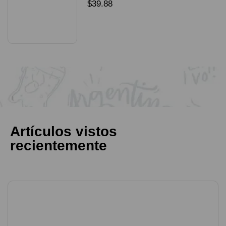
packX4
$
39.88
SELECCIONAR OPCIONES
Artículos vistos
recientemente