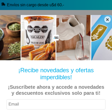
Envíos sin cargo desde u$d 60.-
×
🔥 Alfajores y Golosinas
🧉 Clásicos argentinos
🏷️ Todas las categorías
Hablanos por Whatsapp
¡Recibe novedades y ofertas
imperdibles!
Inicio
Kiosko Dulce y Salado
Alfajores y Conitos
¡Suscríbete ahora y accede a novedades
Animal Kind – Alfajor Vegano Mousse de Limón Bañado – 3
y descuentos exclusivos solo para ti!
Unidades