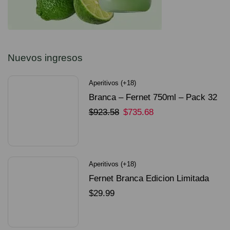
Nuevos ingresos
Aperitivos (+18)
Branca – Fernet 750ml – Pack 32
Unidades
$
923.58
$
735.68
SELECCIONAR OPCIONES
Aperitivos (+18)
Fernet Branca Edicion Limitada
Dorado Mundial
$
29.99
SELECCIONAR OPCIONES