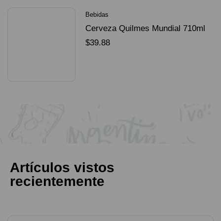
Bebidas
Cerveza Quilmes Mundial 710ml
packX4
$
39.88
SELECCIONAR OPCIONES
Artículos vistos
recientemente