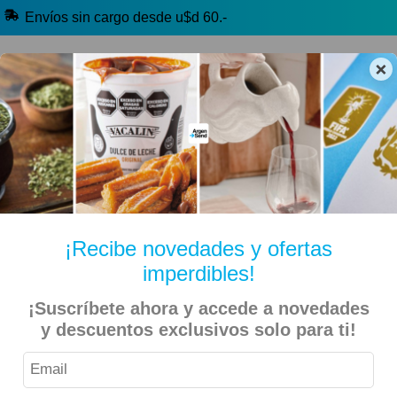
Envíos sin cargo desde u$d 60.-
×
🔥 Alfajores y Golosinas
🧉 Clásicos argentinos
🏷️ Todas las categorías
Hablanos por Whatsapp
¡Recibe novedades y ofertas
imperdibles!
Inicio
Kiosko Dulce y Salado
Golosinas
¡Suscríbete ahora y accede a novedades
y descuentos exclusivos solo para ti!
Arbanit – Alfajor Relleno de Pistacho X 6 Unidades