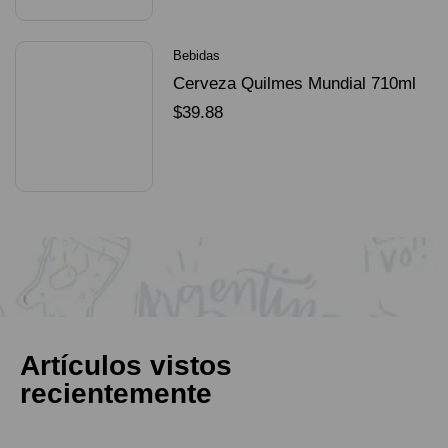
Bebidas
Cerveza Quilmes Mundial 710ml
packX4
$
39.88
SELECCIONAR OPCIONES
Artículos vistos
recientemente