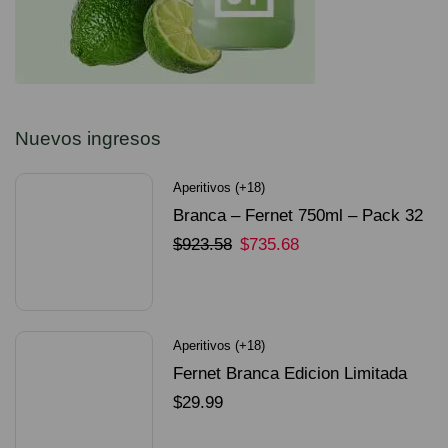
Nuevos ingresos
Aperitivos (+18)
Branca – Fernet 750ml – Pack 32
Unidades
$
923.58
$
735.68
SELECCIONAR OPCIONES
Aperitivos (+18)
Fernet Branca Edicion Limitada
Dorado Mundial
$
29.99
SELECCIONAR OPCIONES