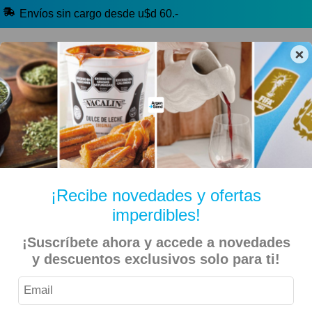
Envíos sin cargo desde u$d 60.-
×
🔥 Alfajores y Golosinas
🧉 Clásicos argentinos
🏷️ Todas las categorías
Hablanos por Whatsapp
¡Recibe novedades y ofertas
imperdibles!
Inicio
Cocina, Deco y Bazar
Bazar
¡Suscríbete ahora y accede a novedades
y descuentos exclusivos solo para ti!
Argentina – Combo Delantal de 3 Unidades