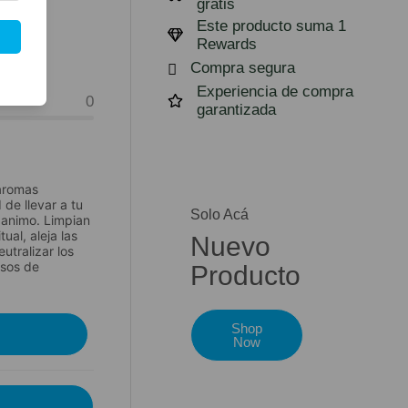
jas
gratis
Este producto suma 1
Rewards
Compra segura
Experiencia de compra
0
garantizada
 aromas
 de llevar a tu
Solo Acá
e animo. Limpian
ual, aleja las
Nuevo
utralizar los
esos de
Producto
Shop
Now