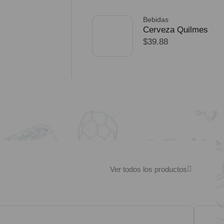
Bebidas
Cerveza Quilmes
$
39.88
Mundial 710ml
packX4
SELECCIONAR
OPCIONES
Ver todos los productos