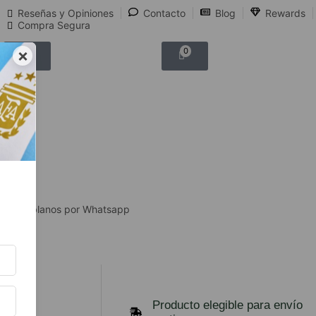
Reseñas y Opiniones
Contacto
Blog
Rewards
Compra Segura
×
0
0
Hablanos por Whatsapp
ios
Producto elegible para envío