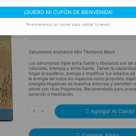
Mini Tibetanos – 6 Ca
¡QUIERO MI CUPÓN DE BIENVENIDA!
Marca:
SKU:
$
23.91
Te enviaremos un correo para validar tu email.
Vendidos:
Sahumerios Aromanza Mini Tibetanos Black
Los sahumerios triple extra fuerte o tibetanos son de
naturales, intensos y extra fuerte. Tienen la capacidad
hogar el equilibrio, energía y modificar tus estados d
la energía de todos los espacios como propósito espirit
energías negativas de nuestros entornos y permiten ne
olores con ricas fragancias. Recomendado para proc
sanación o meditación.
Agregar Al Carrito
Comprar Ahora