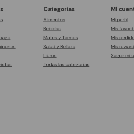
es
Categorías
Mi cuen
as
Alimentos
Mi perfil
Bebidas
Mis favori
pago
Mates y Termos
Mis pedid
pinones
Salud y Belleza
Mis rewar
Libros
Seguir mi 
istas
Todas las categorías