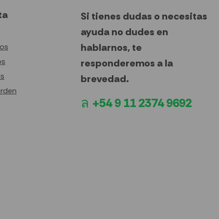
ta
Si tienes dudas o necesitas
ayuda no dudes en
hablarnos, te
tos
os
responderemos a la
ds
brevedad.
orden
+54 9 11 2374 9692