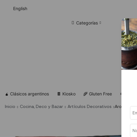
English
Categorías
🧉 Clásicos argentinos
🍫 Kiosko
🌾 Gluten Free
✡ Koshe
Inicio
Cocina, Deco y Bazar
Artículos Decorativos
Aromanza –