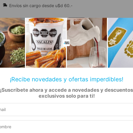
Envíos sin cargo desde u$d 60.-
🔥 Alfajores y Golosinas
¡Recibe novedades y ofertas imperdibles!
¡Suscríbete ahora y accede a novedades y descuentos
📚 Libros
🏷️ Todas las categorías
rs
exclusivos solo para ti!
 Sahumerios Mini Tibetanos – 6 Cajas
Aromanza – Sahumer