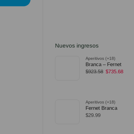
Nuevos ingresos
Aperitivos (+18)
Branca – Fernet
$
923.58
$
735.68
750ml – Pack 32
Unidades
SELECCIONAR
OPCIONES
Aperitivos (+18)
Fernet Branca
$
29.99
Edicion Limitada
Dorado Mundial
SELECCIONAR
OPCIONES