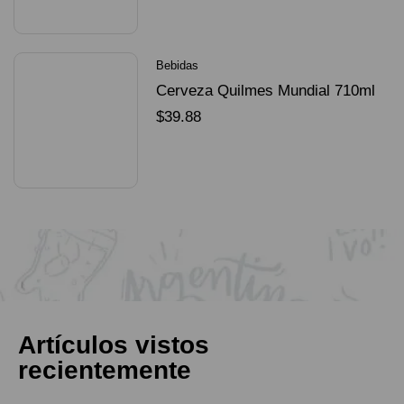
SELECCIONAR OPCIONES
Bebidas
Cerveza Quilmes Mundial 710ml
packX4
$
39.88
SELECCIONAR OPCIONES
Artículos vistos
recientemente