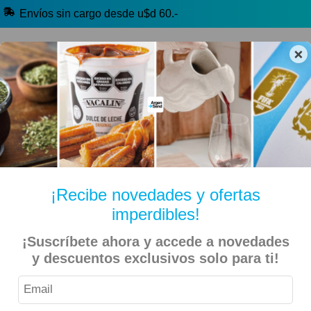
Envíos sin cargo desde u$d 60.-
×
🔥 Alfajores y Golosinas
🧉 Clásicos argentinos
🏷️ Todas las categorías
Hablanos por Whatsapp
¡Recibe novedades y ofertas
imperdibles!
Inicio
Kiosko Dulce y Salado
Alfajores y Conitos
¡Suscríbete ahora y accede a novedades
Arrabal – Alfajor Cacao 70% Dulce de Leche – 12
y descuentos exclusivos solo para ti!
Unidades