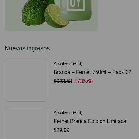
Nuevos ingresos
Aperitivos (+18)
Branca – Fernet 750ml – Pack 32
Unidades
$
923.58
$
735.68
SELECCIONAR OPCIONES
Aperitivos (+18)
Fernet Branca Edicion Limitada
Dorado Mundial
$
29.99