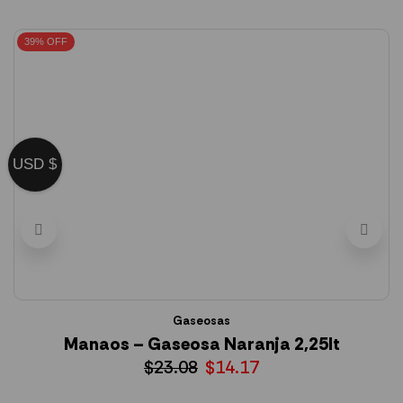
39% OFF
USD $
Gaseosas
Manaos – Gaseosa Naranja 2,25lt
S
$
23.08
$
14.17
AÑADIR AL CARRITO