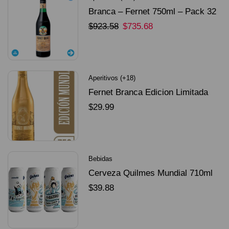
Branca – Fernet 750ml – Pack 32
Unidades
$
923.58
$
735.68
SELECCIONAR OPCIONES
Aperitivos (+18)
Fernet Branca Edicion Limitada
Dorado Mundial
$
29.99
SELECCIONAR OPCIONES
Bebidas
Cerveza Quilmes Mundial 710ml
packX4
$
39.88
SELECCIONAR OPCIONES