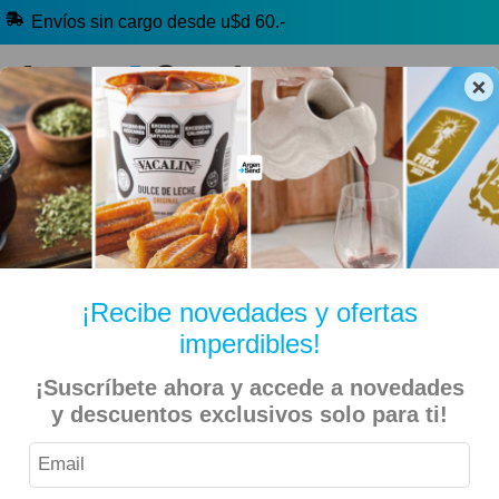
Envíos sin cargo desde u$d 60.-
×
🔥 Alfajores y Golosinas
🧉 Clásicos argentinos
🏷️ Todas las categorías
Hablanos por Whatsapp
¡Recibe novedades y ofertas
imperdibles!
Inicio
Deportes
Fútbol
Selección Argentina (AFA)
¡Suscríbete ahora y accede a novedades
y descuentos exclusivos solo para ti!
Bandera Argentina 90x144cm