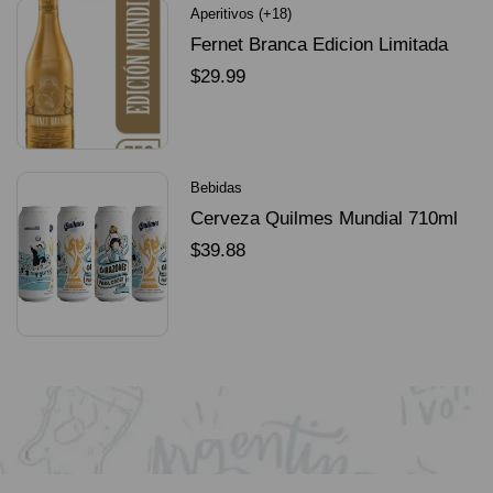
Aperitivos (+18)
Fernet Branca Edicion Limitada
Dorado Mundial
$
29.99
SELECCIONAR OPCIONES
Bebidas
Cerveza Quilmes Mundial 710ml
packX4
$
39.88
SELECCIONAR OPCIONES