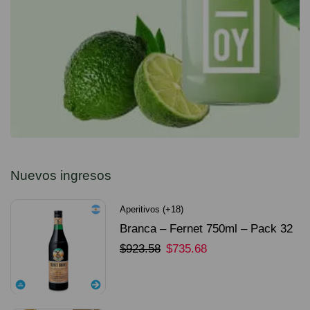
Nuevos ingresos
Aperitivos (+18)
Branca – Fernet 750ml – Pack 32
Unidades
$
923.58
$
735.68
SELECCIONAR OPCIONES